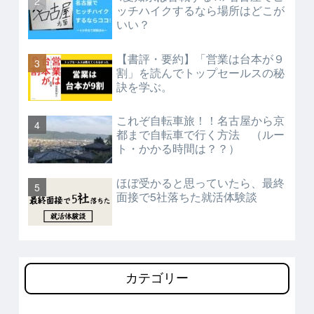
ッチハイクするなら場所はどこが
いい？
【書評・要約】「営業は台本が９
割」を読んでトップセールスの秘
訣を学ぶ。
これぞ自転車旅！！名古屋から京
都まで自転車で行く方法 （ルー
ト・かかる時間は？？）
ほぼ受かると思っていたら、最終
面接で5社落ちた就活体験談
カテゴリー