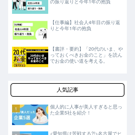
の振り返りと今年1年の抱負
【仕事編】社会人4年目の振り返
りと今年1年の抱負
【書評・要約】「20代のいま、や
っておくべきお金のこと」を読ん
でお金の使い道を考える。
人気記事
個人的に人事が美人すぎると思っ
た企業5社を紹介！
<愛知県は苦戦する?!>
名古屋でヒ