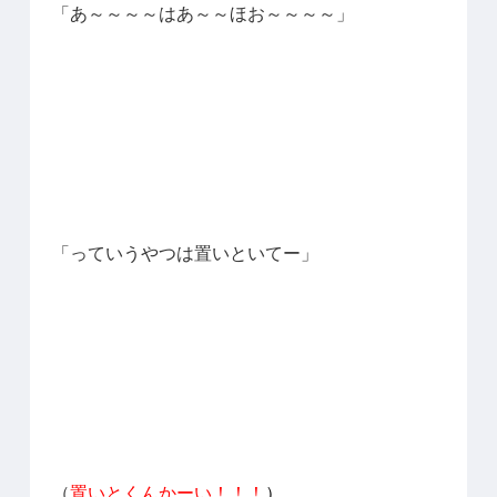
「あ～～～～はあ～～ほお～～～～」
「っていうやつは置いといてー」
（
置いとくんかーい！！！
）