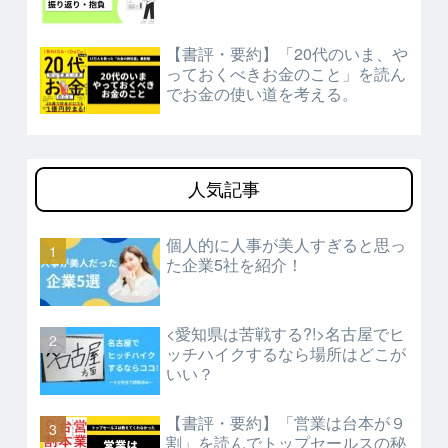
【書評・要約】「20代のいま、や
っておくべきお金のこと」を読ん
でお金の使い道を考える。
人気記事
個人的に人事が美人すぎると思っ
た企業5社を紹介！
<愛知県は苦戦する?!>
名古屋でヒ
ッチハイクするなら場所はどこが
いい？
【書評・要約】「営業は台本が９
割」を読んでトップセールスの秘