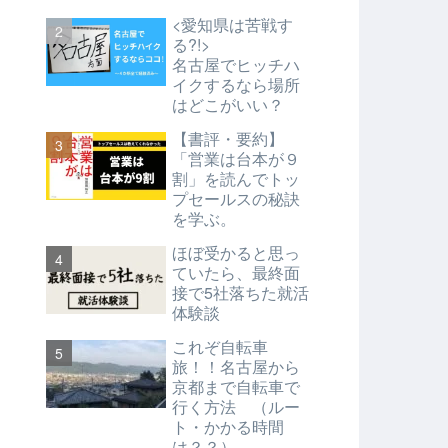
<愛知県は苦戦す
る?!>
名古屋でヒッチハ
イクするなら場所
はどこがいい？
【書評・要約】
「営業は台本が９
割」を読んでトッ
プセールスの秘訣
を学ぶ。
ほぼ受かると思っ
ていたら、最終面
接で5社落ちた就活
体験談
これぞ自転車
旅！！名古屋から
京都まで自転車で
行く方法 （ルー
ト・かかる時間
は？？）