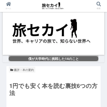
ホーム
検索
僕が大学時代に挑戦した14のこと
書評・本の要約
1円でも安く本を読む裏技6つの方
法