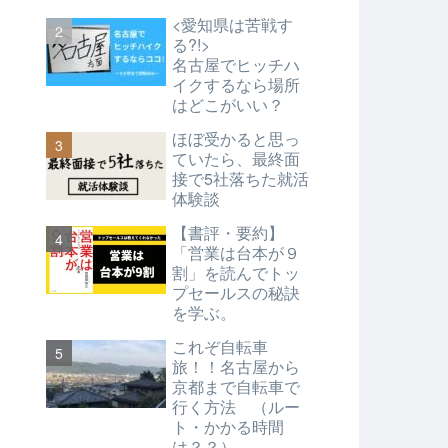
<愛知県は苦戦す
る?!>
名古屋でヒッチハ
イクするなら場所
はどこがいい？
ほぼ受かると思っ
ていたら、最終面
接で5社落ちた就活
体験談
【書評・要約】
「営業は台本が９
割」を読んでトッ
プセールスの秘訣
を学ぶ。
これぞ自転車
旅！！名古屋から
京都まで自転車で
行く方法 （ルー
ト・かかる時間
は？？）