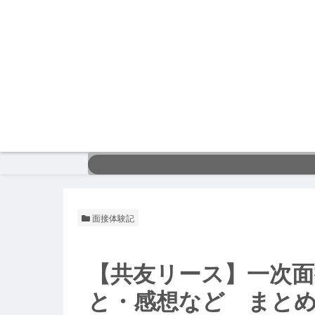
面接体験記
【共友リース】一次
と・感想など まと