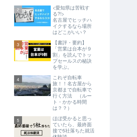
<愛知県は苦戦す
る?!>
名古屋でヒッチハ
イクするなら場所
はどこがいい？
【書評・要約】
「営業は台本が９
割」を読んでトッ
プセールスの秘訣
を学ぶ。
これぞ自転車
旅！！名古屋から
京都まで自転車で
行く方法 （ルー
ト・かかる時間
は？？）
ほぼ受かると思っ
ていたら、最終面
接で5社落ちた就活
体験談