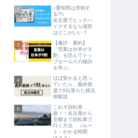
<愛知県は苦戦す
る?!>
名古屋でヒッチハ
イクするなら場所
はどこがいい？
【書評・要約】
「営業は台本が９
割」を読んでトッ
プセールスの秘訣
を学ぶ。
ほぼ受かると思っ
ていたら、最終面
接で5社落ちた就活
体験談
これぞ自転車
旅！！名古屋から
京都まで自転車で
行く方法 （ルー
ト・かかる時間
は？？）