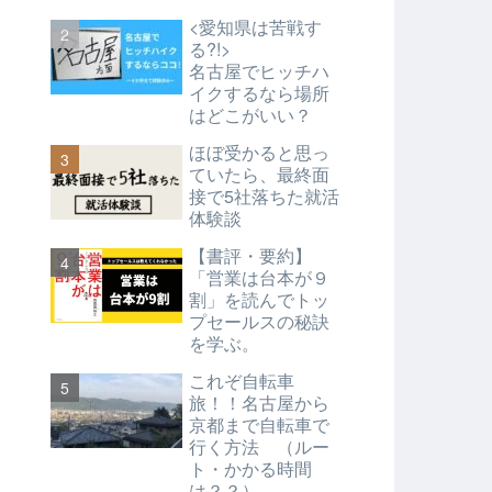
<愛知県は苦戦す
る?!>
名古屋でヒッチハ
イクするなら場所
はどこがいい？
ほぼ受かると思っ
ていたら、最終面
接で5社落ちた就活
体験談
【書評・要約】
「営業は台本が９
割」を読んでトッ
プセールスの秘訣
を学ぶ。
これぞ自転車
旅！！名古屋から
京都まで自転車で
行く方法 （ルー
ト・かかる時間
は？？）