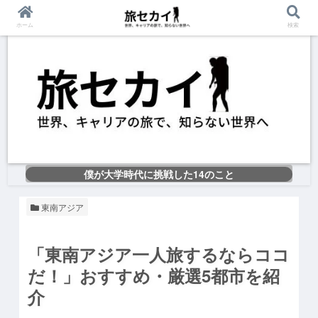
ホーム
検索
僕が大学時代に挑戦した14のこと
東南アジア
「東南アジア一人旅するならココ
だ！」
おすすめ・厳選5都市を紹
介